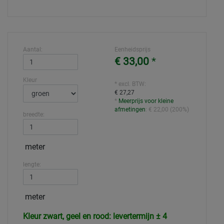
Aantal:
Eenheidsprijs
€ 33,00
*
Kleur
* excl. BTW:
€ 27,27
*
Meerprijs voor kleine
afmetingen
:
€ 22,00
(
200%
)
breedte:
meter
lengte:
meter
Kleur zwart, geel en rood: levertermijn ± 4