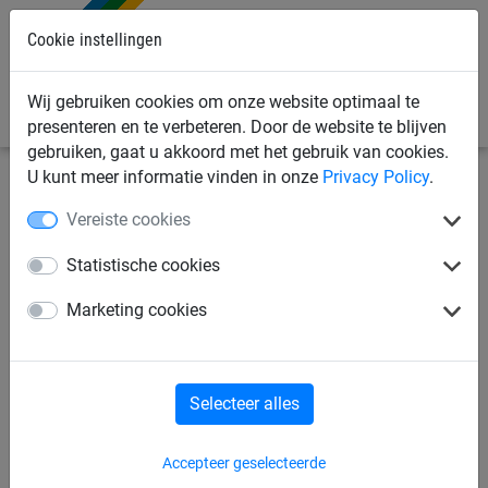
Cookie instellingen
0
Wij gebruiken cookies om onze website optimaal te
presenteren en te verbeteren. Door de website te blijven
gebruiken, gaat u akkoord met het gebruik van cookies.
U kunt meer informatie vinden in onze
Privacy Policy
.
Sportnetten
Balvangnetten voor tennis
Balvangnetten
Vereiste cookies
rond de terreinen
Statistische cookies
Net 4 mm PP, vierkante maas
Marketing cookies
45 mm - op maat
Selecteer alles
Accepteer geselecteerde