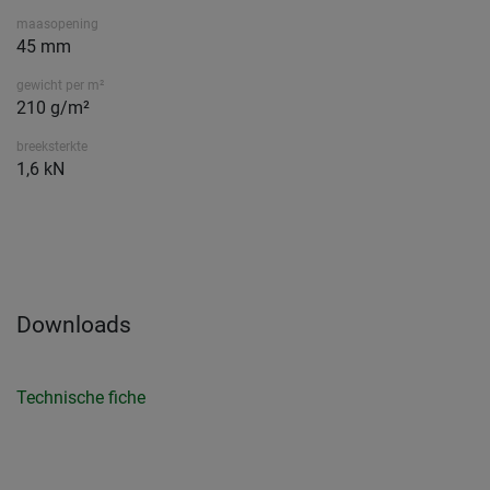
maasopening
45 mm
gewicht per m²
210 g/m²
breeksterkte
1,6 kN
Downloads
Technische fiche