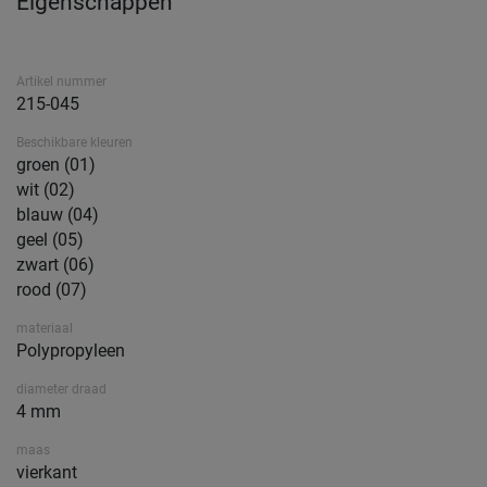
Eigenschappen
Artikel nummer
215-045
Beschikbare kleuren
groen (01)
wit (02)
blauw (04)
geel (05)
zwart (06)
rood (07)
materiaal
Polypropyleen
diameter draad
4 mm
maas
vierkant