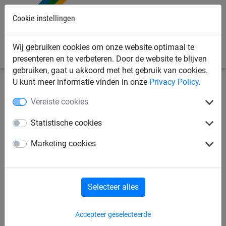
Cookie instellingen
0
Wij gebruiken cookies om onze website optimaal te
presenteren en te verbeteren. Door de website te blijven
gebruiken, gaat u akkoord met het gebruik van cookies.
U kunt meer informatie vinden in onze
Privacy Policy
.
Vereiste cookies
Statistische cookies
Marketing cookies
Maatwerk netten
Huck staat voor maatwerk, op maat van uw noden, wensen
Selecteer alles
& afmetingen. Ontdek hieronder ons aanbod netten &
gaasdoeken op maat, alsook ons gamma touwen en
Meer
toebehoren.
Accepteer geselecteerde