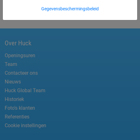
Contacteer
of
bel ons op +32 51 58 23 20
voor
Gegevensbeschermingsbeleid
professioneel advies.
Bekijk en bestel in onze webshop
Over Huck
Openingsuren
Team
Contacteer ons
Nieuws
Huck Global Team
Historiek
Foto's klanten
Referenties
Cookie instellingen