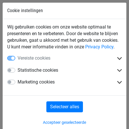
Cookie instellingen
Verzending en bezorging
Wij gebruiken cookies om onze website optimaal te
presenteren en te verbeteren. Door de website te blijven
Waarom geen gratis verzending? Heel eenvoudig: transport
gebruiken, gaat u akkoord met het gebruik van cookies.
kost geld en moet betaald worden.
U kunt meer informatie vinden in onze
Privacy Policy
.
De webshops die wel “gratis” leveren, rekenen de
Vereiste cookies
verzendkosten door in de verkoopprijs van hun producten.
Hierdoor worden de prijzen systematisch verhoogd en bij
Statistische cookies
bestelling van meerdere producten betaalt de klant dus
transport per artikel.
Marketing cookies
Wij vinden dit oneerlijk t.o.v. onze klanten.
De kosten om de goederen te verzenden hangen af van het
bestelde bedrag ex BTW.
Selecteer alles
- Bestellingen tussen 0€ en 100€ (ex BTW) : 14.90€ (incl
BTW) verzendkosten.
Accepteer geselecteerde