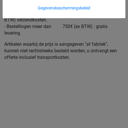
- Bestellingen tussen 100€ en 500€ (ex BTW) : 34.90€ (incl
BTW) verzendkosten.
Gegevensbeschermingsbeleid
- Bestellingen tussen 500€ en 750€ (ex BTW) : 49.90€ (incl
BTW) verzendkosten.
- Bestellingen meer dan 750€ (ex BTW) : gratis
levering.
Artikelen waarbij de prijs is aangegeven "af fabriek",
kunnen niet rechtstreeks besteld worden, u ontvangt een
offerte inclusief transportkosten.