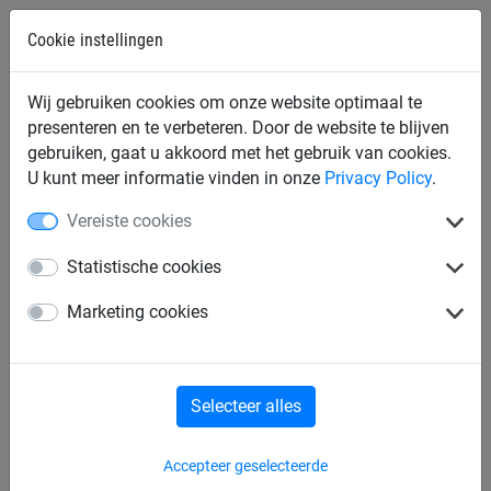
Cookie instellingen
Prijstoeslag voor netten onder
Wij gebruiken cookies om onze website optimaal te
de 50m²
presenteren en te verbeteren. Door de website te blijven
gebruiken, gaat u akkoord met het gebruik van cookies.
U kunt meer informatie vinden in onze
Privacy Policy
.
Netten kleiner dan 5 m²: 200 %
Netten kleiner dan 15 m²: 35 %
Vereiste cookies
Netten kleiner dan 50 m²: 10 %
Statistische cookies
De toeslag is van toepassing op elk afzonderlijk net.
Marketing cookies
Selecteer alles
Accepteer geselecteerde