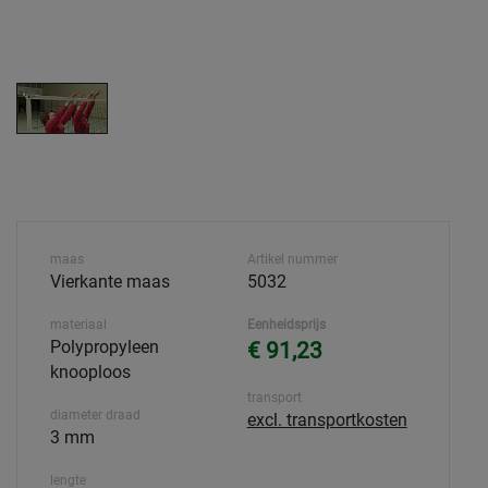
maas
Artikel nummer
Vierkante maas
5032
materiaal
Eenheidsprijs
Polypropyleen
€ 91,23
knooploos
transport
diameter draad
excl. transportkosten
3 mm
lengte