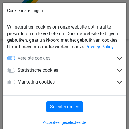
Cookie instellingen
0
Wij gebruiken cookies om onze website optimaal te
presenteren en te verbeteren. Door de website te blijven
gebruiken, gaat u akkoord met het gebruik van cookies.
U kunt meer informatie vinden in onze
Privacy Policy
.
Sportnetten
Volleybalnetten
Volleybal trainingsnetten
Vereiste cookies
Volleybal trainingsnet 3mm
Statistische cookies
PP, maas 100mm, ophanging
Marketing cookies
met kevlar touw
Selecteer alles
Accepteer geselecteerde