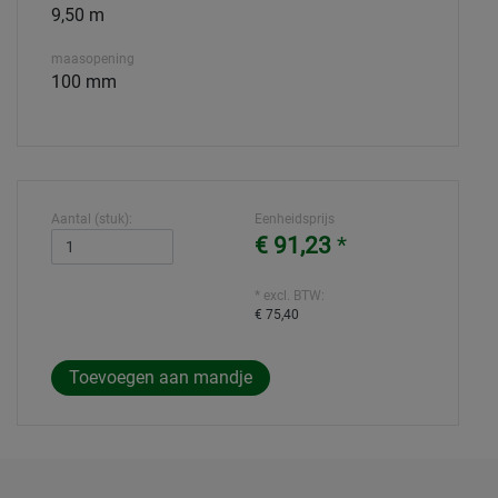
9,50 m
maasopening
100 mm
Aantal (stuk):
Eenheidsprijs
€ 91,23
*
* excl. BTW:
€ 75,40