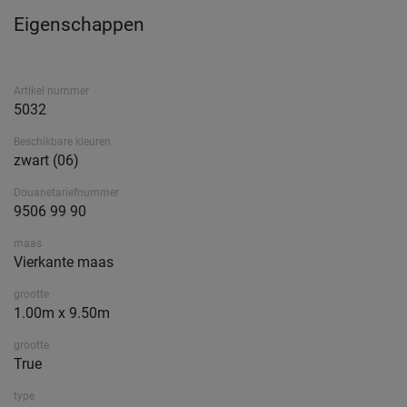
Eigenschappen
Artikel nummer
5032
Beschikbare kleuren
zwart (06)
Douanetariefnummer
9506 99 90
maas
Vierkante maas
grootte
1.00m x 9.50m
grootte
True
type