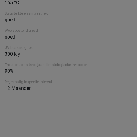
165 °C
Buigsterkte en slijtvastheid
goed
Weersbestendigheid
goed
UV-bestendigheid
300 kly
Treksterkte na twee jaar klimatologische invloeden
90%
Regelmatig inspectie-interval
12 Maanden