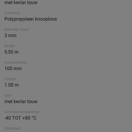
met kevlar touw
materiaal
Polypropyleen knooploos
diameter draad
3 mm
lengte
9,50 m
maasopening
100 mm
hoogte
1.00 m
type
met kevlar touw
Continue temperatuur
-40 TOT +80 °C
Smeltpunt