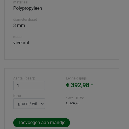
materiaal
Polypropyleen
diameter draad
3 mm
maas
vierkant
Aantal (paar):
Eenheidsprijs
€ 392,98
*
Kleur
* excl. BTW:
€ 324,78