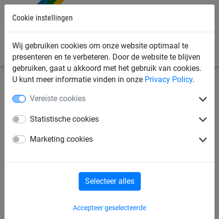
Cookie instellingen
0
Wij gebruiken cookies om onze website optimaal te
presenteren en te verbeteren. Door de website te blijven
gebruiken, gaat u akkoord met het gebruik van cookies.
U kunt meer informatie vinden in onze
Privacy Policy
.
Sportnetten
Voetbalnetten
Voetbaldoelnetten
Vereiste cookies
voetbaldoelnet 3mm PP,
Statistische cookies
vierkante maas 45 mm. 7.50m
Marketing cookies
x 2.50m, diepte boven 2.00m,
diepte onder 2.00m
Selecteer alles
Accepteer geselecteerde