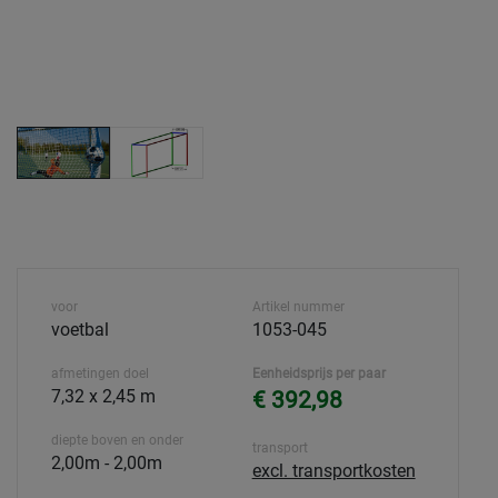
voor
Artikel nummer
voetbal
1053-045
afmetingen doel
Eenheidsprijs per paar
7,32 x 2,45 m
€ 392,98
diepte boven en onder
transport
2,00m - 2,00m
excl. transportkosten