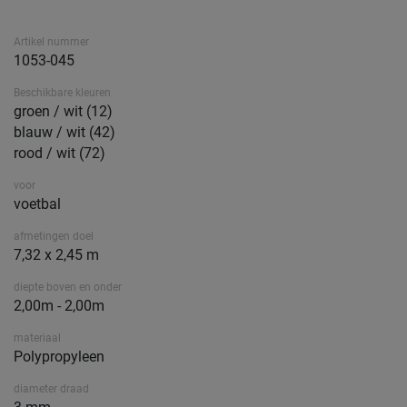
Artikel nummer
1053-045
Beschikbare kleuren
groen / wit (12)
blauw / wit (42)
rood / wit (72)
voor
voetbal
afmetingen doel
7,32 x 2,45 m
diepte boven en onder
2,00m - 2,00m
materiaal
Polypropyleen
diameter draad