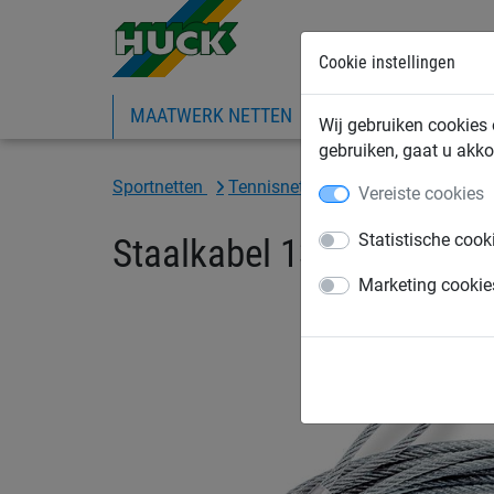
Cookie instellingen
MAATWERK NETTEN
BOUWNETTEN
I
Wij gebruiken cookies 
gebruiken, gaat u akko
Sportnetten
Tennisnetten
Toebehoren voor t
Vereiste cookies
Statistische cook
Staalkabel 13.20 m
Marketing cookie