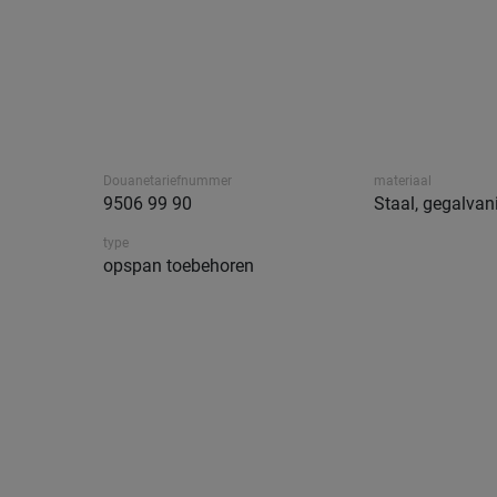
Douanetariefnummer
materiaal
9506 99 90
Staal, gegalvan
type
opspan toebehoren