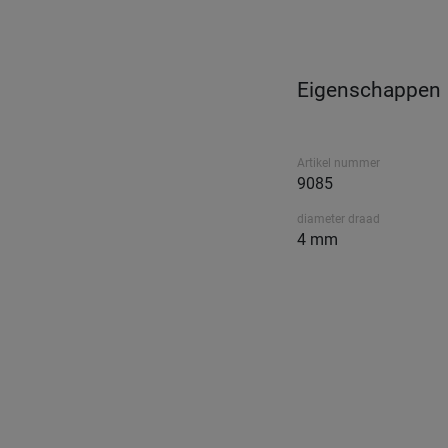
Eigenschappen
Artikel nummer
9085
diameter draad
4 mm