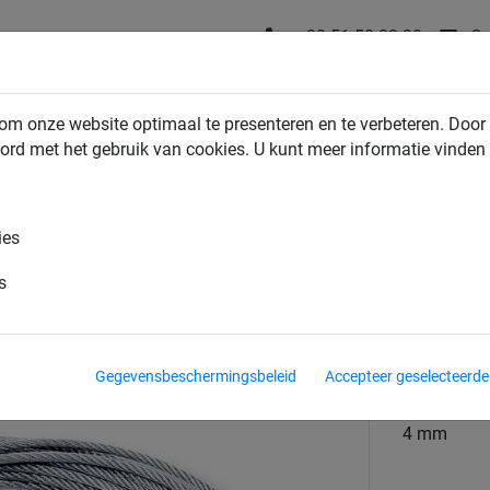
+32 51 58 23 20
Co
NDUSTRIENETTEN
HUIS & TUIN NETTEN
SPORTNETTEN
om onze website optimaal te presenteren en te verbeteren. Door 
ord met het gebruik van cookies. U kunt meer informatie vinden
ennisnetten
ies
s
materiaal
Staal, gega
Gegevensbeschermingsbeleid
Accepteer geselecteerde
diameter draa
4 mm