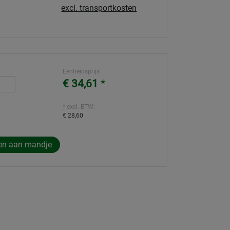
excl. transportkosten
Eenheidsprijs
€ 34,61
*
* excl. BTW:
€ 28,60