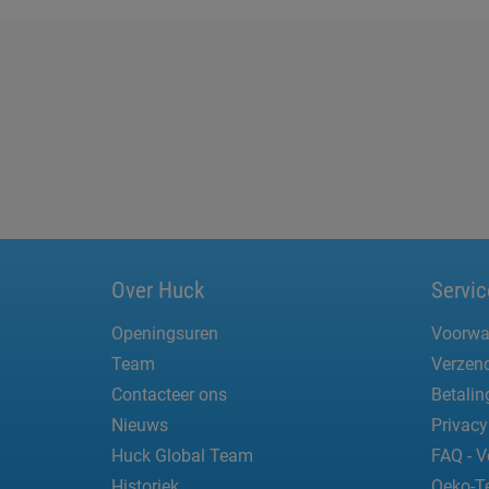
Over Huck
Servic
Openingsuren
Voorwa
Team
Verzend
Contacteer ons
Betali
Nieuws
Privacy
Huck Global Team
FAQ - V
Historiek
Oeko-T