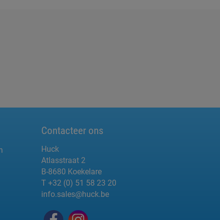
Contacteer ons
Huck
n
Atlasstraat 2
B-8680 Koekelare
T +32 (0) 51 58 23 20
info.sales@huck.be