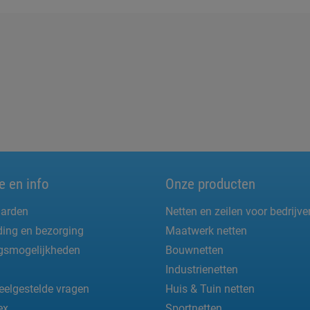
e en info
Onze producten
arden
Netten en zeilen voor bedrijve
ing en bezorging
Maatwerk netten
ngsmogelijkheden
Bouwnetten
Industrienetten
eelgestelde vragen
Huis & Tuin netten
ex
Sportnetten