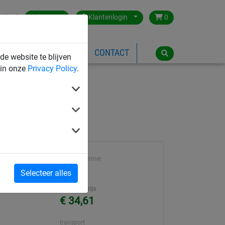
ntact
Belgium
Klantenlogin
0
SPEELTOESTELLEN
CONTACT
de website te blijven
 in onze
Privacy Policy
.
Artikel nummer
lvaniseerd
9085
Selecteer alles
d
Eenheidsprijs
€ 34,61
transport