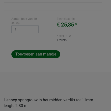
Aantal (pak van 10
Eenheidsprijs
stuks):
€ 25,35
*
* excl. BTW:
€ 20,95
Hennep springtouw in het midden verdikt tot 11mm.
lengte 2.80 m