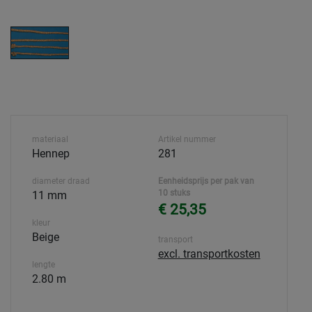
materiaal
Artikel nummer
Hennep
281
diameter draad
Eenheidsprijs per pak van
10 stuks
11 mm
€ 25,35
kleur
Beige
transport
excl. transportkosten
lengte
2.80 m