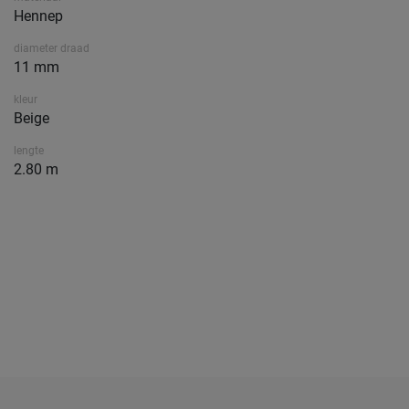
Hennep
diameter draad
11 mm
kleur
Beige
lengte
2.80 m