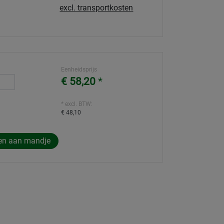
excl. transportkosten
Eenheidsprijs
€ 58,20
*
* excl. BTW:
€ 48,10