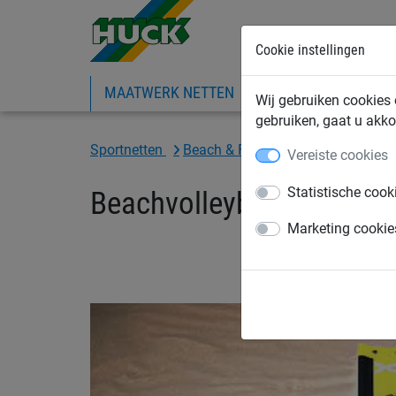
Cookie instellingen
MAATWERK NETTEN
BOUWNETTEN
I
Wij gebruiken cookies 
gebruiken, gaat u akko
Sportnetten
Beach & Fun
Beachvolleybal ne
Vereiste cookies
Statistische cook
Beachvolleybal antennes,
Marketing cookie