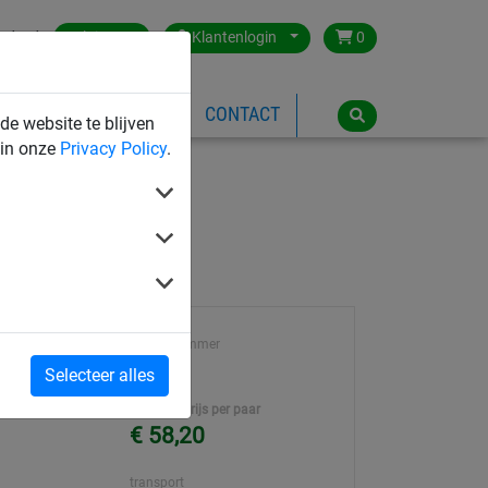
ntact
Belgium
Klantenlogin
0
SPEELTOESTELLEN
CONTACT
de website te blijven
 in onze
Privacy Policy
.
Artikel nummer
5028
Selecteer alles
Eenheidsprijs per paar
€ 58,20
transport