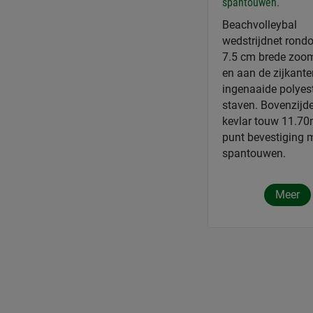
spantouwen.
Beachvolleybal
wedstrijdnet ron
7.5 cm brede zo
en aan de zijkante
ingenaaide polyes
staven. Bovenzijd
kevlar touw 11.70
punt bevestiging 
spantouwen.
Meer