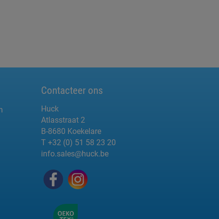
Contacteer ons
Huck
n
Atlasstraat 2
B-8680 Koekelare
T +32 (0) 51 58 23 20
info.sales@huck.be