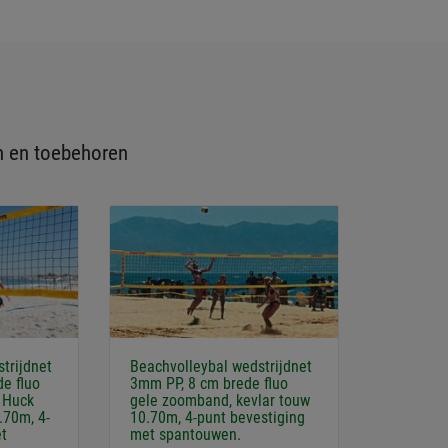
n en toebehoren
trijdnet
Beachvolleybal wedstrijdnet
e fluo
3mm PP, 8 cm brede fluo
 Huck
gele zoomband, kevlar touw
.70m, 4-
10.70m, 4-punt bevestiging
et
met spantouwen.