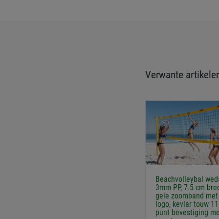
Verwante artikele
Beachvolleybal weds
3mm PP, 7.5 cm bred
gele zoomband met
logo, kevlar touw 11
punt bevestiging m