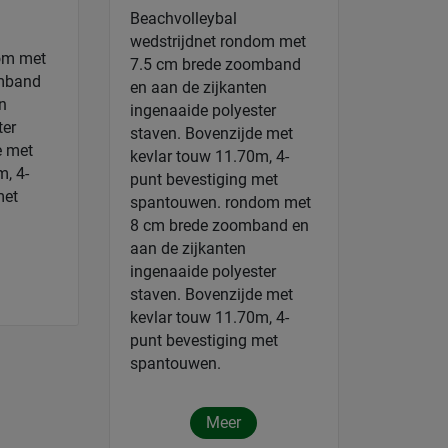
Beachvolleybal
wedstrijdnet rondom met
dom met
7.5 cm brede zoomband
omband
en aan de zijkanten
n
ingenaaide polyester
ter
staven. Bovenzijde met
e met
kevlar touw 11.70m, 4-
m, 4-
punt bevestiging met
met
spantouwen. rondom met
8 cm brede zoomband en
aan de zijkanten
ingenaaide polyester
staven. Bovenzijde met
kevlar touw 11.70m, 4-
punt bevestiging met
spantouwen.
Meer