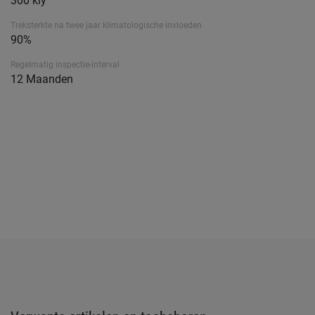
300 kly
Treksterkte na twee jaar klimatologische invloeden
90%
Regelmatig inspectie-interval
12 Maanden