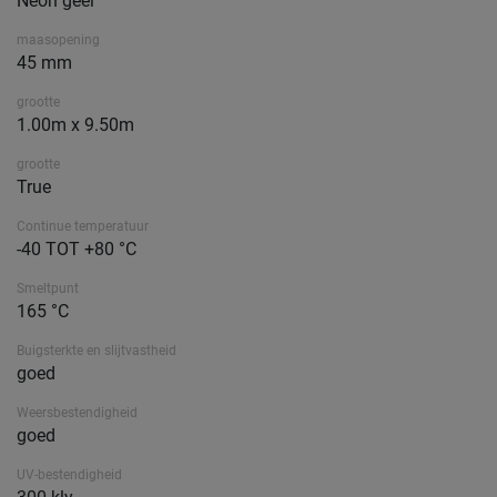
Neon geel
maasopening
45 mm
grootte
1.00m x 9.50m
grootte
True
Continue temperatuur
-40 TOT +80 °C
Smeltpunt
165 °C
Buigsterkte en slijtvastheid
goed
Weersbestendigheid
goed
UV-bestendigheid