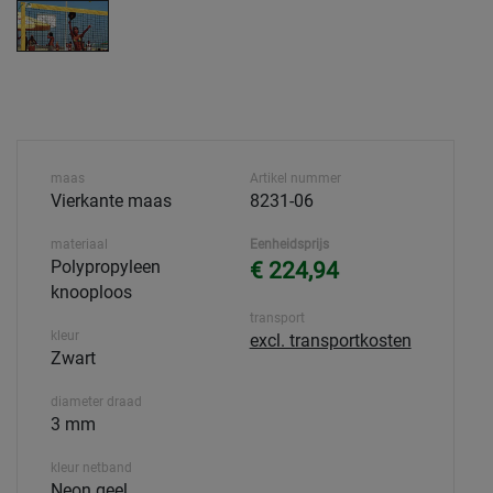
maas
Artikel nummer
Vierkante maas
8231-06
materiaal
Eenheidsprijs
Polypropyleen
€ 224,94
knooploos
transport
kleur
excl. transportkosten
Zwart
diameter draad
3 mm
kleur netband
Neon geel