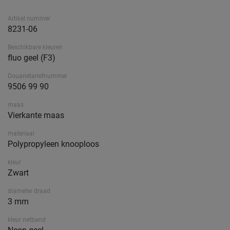
Artikel nummer
8231-06
Beschikbare kleuren
fluo geel (F3)
Douanetariefnummer
9506 99 90
maas
Vierkante maas
materiaal
Polypropyleen knooploos
kleur
Zwart
diameter draad
3 mm
kleur netband