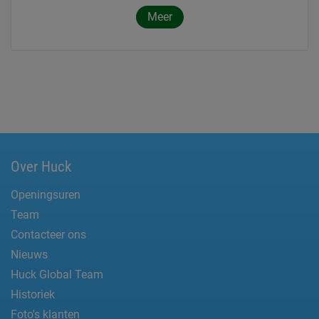
Meer
Over Huck
Openingsuren
Team
Contacteer ons
Nieuws
Huck Global Team
Historiek
Foto's klanten