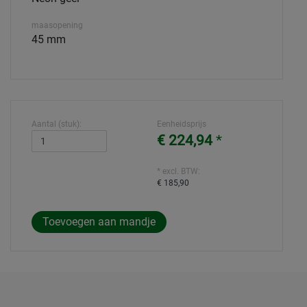
maasopening
45 mm
Aantal (stuk):
Eenheidsprijs
€ 224,94
*
* excl. BTW:
€ 185,90