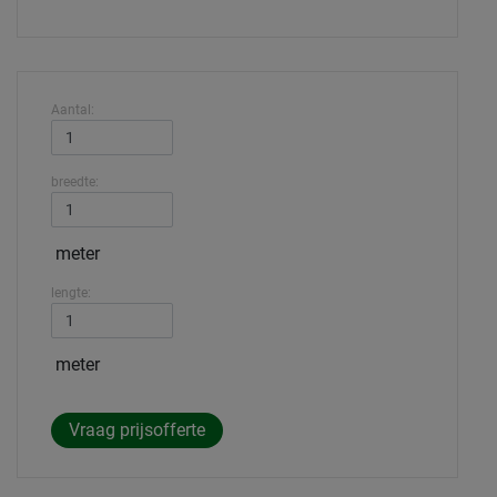
Aantal:
breedte:
meter
lengte:
meter