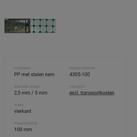
materiaal
Artikel nummer
PP met stalen kern
4305-100
diameter draad
transport
2,5 mm / 5 mm
excl. transportkosten
maas
vierkant
maasopening
100 mm