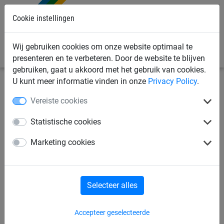
Cookie instellingen
0
Wij gebruiken cookies om onze website optimaal te
presenteren en te verbeteren. Door de website te blijven
gebruiken, gaat u akkoord met het gebruik van cookies.
U kunt meer informatie vinden in onze
Privacy Policy
.
Sportnetten
Anti-vandalisme netten
Anti-Vandalisme
Vereiste cookies
Balvangnetten
Statistische cookies
Clips antivandalisme net,
Marketing cookies
maas 100mm
Selecteer alles
Accepteer geselecteerde