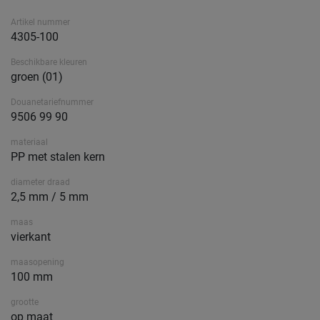
Artikel nummer
4305-100
Beschikbare kleuren
groen (01)
Douanetariefnummer
9506 99 90
materiaal
PP met stalen kern
diameter draad
2,5 mm / 5 mm
maas
vierkant
maasopening
100 mm
grootte
op maat