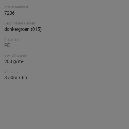
Artikel nummer
7206
Beschikbare kleuren
donkergroen (015)
materiaal
PE
gewicht per m²
200 g/m²
afmeting
3.50m x 6m