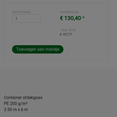
Aantal (stuk):
Eenheidsprijs
€ 130,40
*
* excl. BTW:
€ 107,77
Container afdekgaas
PE 200 g/m²
3.50 m x 6 m