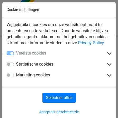
Cookie instellingen
0
Wij gebruiken cookies om onze website optimaal te
presenteren en te verbeteren. Door de website te blijven
gebruiken, gaat u akkoord met het gebruik van cookies.
U kunt meer informatie vinden in onze
Privacy Policy
.
Industrienetten
Container afdeknetten, afdekgaas &
Vereiste cookies
afdekzeilen
Container afdekgaas
Statistische cookies
Container afdekgaas, PE
Marketing cookies
200g/m², 3.50m x 6m
Selecteer alles
Accepteer geselecteerde