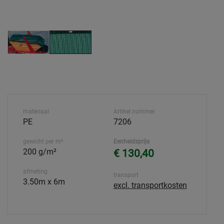
materiaal
Artikel nummer
PE
7206
gewicht per m²
Eenheidsprijs
200 g/m²
€ 130,40
afmeting
transport
3.50m x 6m
excl. transportkosten