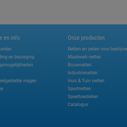
e en info
Onze producten
arden
Netten en zeilen voor bedrijve
ing en bezorging
Maatwerk netten
ngsmogelijkheden
Bouwnetten
Industrienetten
eelgestelde vragen
Huis & Tuin netten
ex
Sportnetten
Speeltoestellen
Catalogus