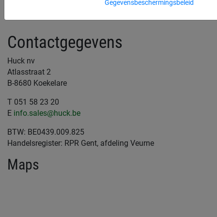
Gegevensbeschermingsbeleid
Contactgegevens
Huck nv
Atlasstraat 2
B-8680 Koekelare
T 051 58 23 20
E
info.sales@huck.be
BTW: BE0439.009.825
Handelsregister: RPR Gent, afdeling Veurne
Maps