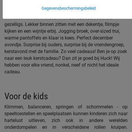
Gegevensbeschermingsbeleid
Whoehoe, het is weer die tijd van het jaar. Weken lang regen
en misschien eens sneeuw?! Maar dat heeft ook iets
gezelligs. Lekker binnen zitten met een dekentje, filmpje
kijken en een wijntje erbij. Jogging broek, over-sized trui,
warme pantoffels en klaar is kees. Perfect december
avondje. Surprise bij ouders, surprise bij de vriendengroep,
kerstavond met de familie. Zo veel cadeaus! Ben je op zoek
naar een leuk kerstcadeau? Dan zit je goed bij Huck! Wij
hebben voor elke vriend, nonkel, neef of nicht het ideale
cadeau.
Voor de kids
Klimmen, balanceren, springen of schommelen - op
speeltoestellen en speelplaatsen kunnen kinderen zich naar
hartelust uitleven, zich ook in andere werelden
onderdompelen en in verscheidene rollen kruipen.