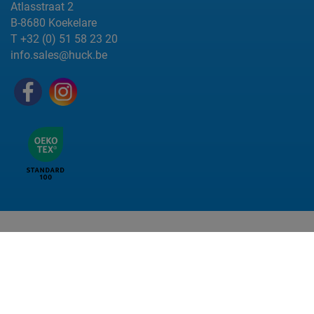
Atlasstraat 2
B-8680 Koekelare
T +32 (0) 51 58 23 20
info.sales@huck.be