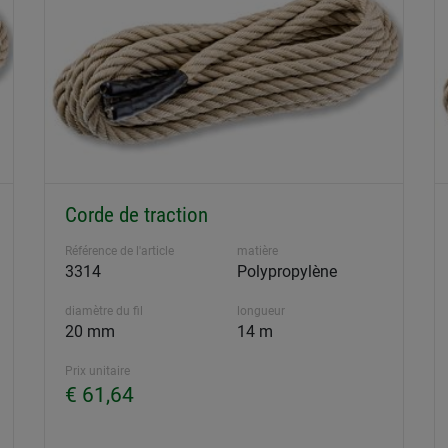
Corde de traction
Référence de l'article
matière
3314
Polypropylène
diamètre du fil
longueur
20 mm
14 m
Prix unitaire
€ 61,64