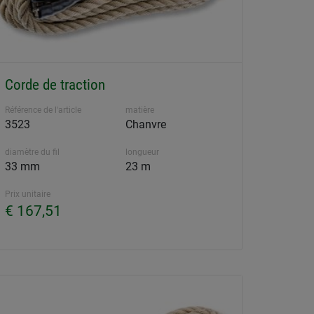
Corde de traction
Référence de l'article
matière
3523
Chanvre
diamètre du fil
longueur
33 mm
23 m
Prix unitaire
€ 167,51