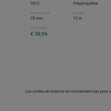
3312
Polypropylène
diamètre du fil
longueur
20 mm
12 m
Prix unitaire
€ 58,96
Les cordes en chanvre ne conviennent pas pour une 