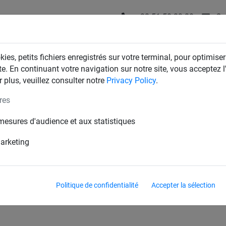
+32 51 58 23 20
Co
T
FILETS D'INDUSTRIE
FILETS DE MAISON & JARDIN
ies, petits fichiers enregistrés sur votre terminal, pour optimiser
te. En continuant votre navigation sur notre site, vous acceptez l'
 plus, veuillez consulter notre
Privacy Policy
.
res
n
mesures d'audience et aux statistiques
Corde d'équilibre
Anneaux de gymnastique
marketing
Politique de confidentialité
Accepter la sélection