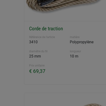
Corde de traction
Référence de l'article
matière
3410
Polypropylène
diamètre du fil
longueur
25 mm
10 m
Prix unitaire
€ 69,37