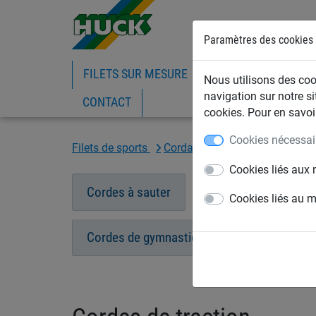
Paramètres des cookies
FILETS SUR MESURE
FILETS DE BATIMEN
Nous utilisons des cook
navigation sur notre si
CONTACT
cookies. Pour en savoir
Cookies nécessai
Filets de sports
Cordages
Cordes de tractio
Cookies liés aux 
Cordes à sauter
Cordes de traction
Cookies liés au 
Cordes de gymnastique