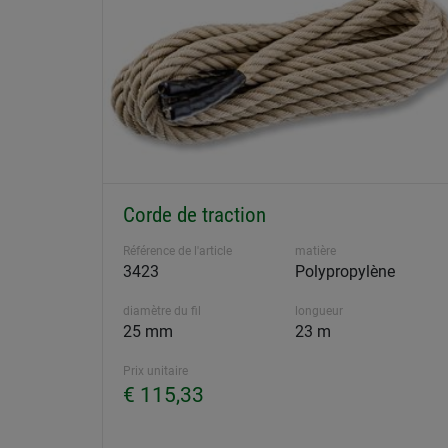
Corde de traction
Référence de l'article
matière
3423
Polypropylène
diamètre du fil
longueur
25 mm
23 m
Prix unitaire
€ 115,33