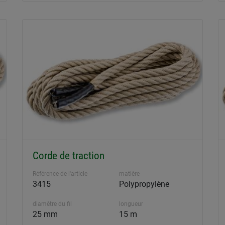
Corde de traction
Référence de l'article
matière
3415
Polypropylène
diamètre du fil
longueur
25 mm
15 m