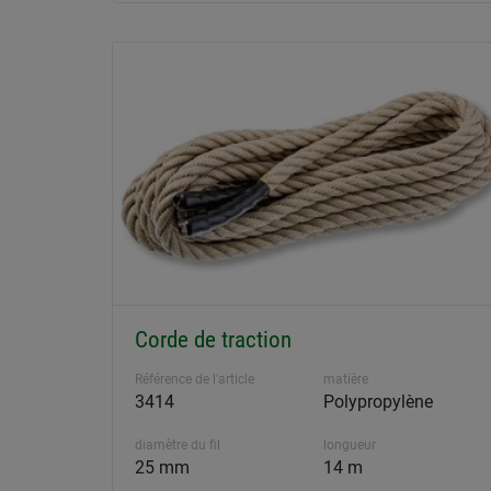
Corde de traction
Référence de l'article
matière
3414
Polypropylène
diamètre du fil
longueur
25 mm
14 m