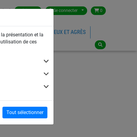
ntact
Belgium
Se connecter
0
FILETS DE SPORTS
JEUX ET AGRÈS
 la présentation et la
utilisation de ces
Cordes à grimper
Tout sélectionner