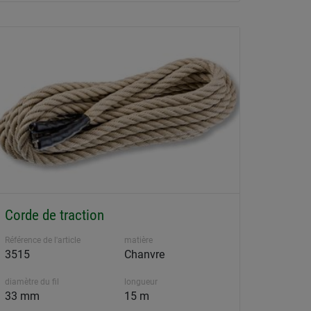
Corde de traction
Référence de l'article
matière
3515
Chanvre
diamètre du fil
longueur
33 mm
15 m