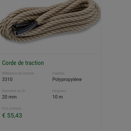
Corde de traction
Référence de l'article
matière
3310
Polypropylène
diamètre du fil
longueur
20 mm
10 m
Prix unitaire
€ 55,43