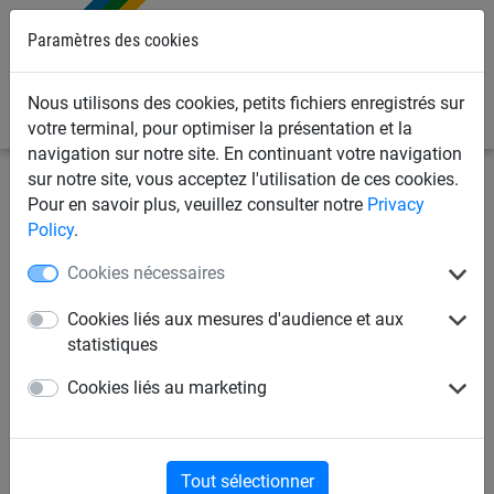
Paramètres des cookies
0
Nous utilisons des cookies, petits fichiers enregistrés sur
votre terminal, pour optimiser la présentation et la
navigation sur notre site. En continuant votre navigation
sur notre site, vous acceptez l'utilisation de ces cookies.
Filets de sports
Cordages
Anneaux de
Pour en savoir plus, veuillez consulter notre
Privacy
gymnastique
Policy
.
Cookies nécessaires
Cordes à sauter
Cordes de traction
Cookies liés aux mesures d'audience et aux
statistiques
Corde d'équilibre
Anneaux de gymnastique
Cookies liés au marketing
Cordes à grimper
Cordes de gymnastique
Tout sélectionner