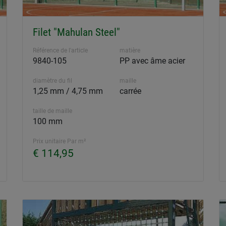
Filet "Mahulan Steel"
Référence de l'article
matière
9840-105
PP avec âme acier
diamètre du fil
maille
1,25 mm / 4,75 mm
carrée
taille de maille
100 mm
Prix unitaire Par m²
€ 114,95