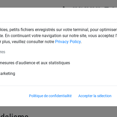
+32 51 58 23 20
Co
T
FILETS D'INDUSTRIE
FILETS DE MAISON & JARDIN
ies, petits fichiers enregistrés sur votre terminal, pour optimiser
te. En continuant votre navigation sur notre site, vous acceptez l'
 plus, veuillez consulter notre
Privacy Policy
.
res
s pare-ballon antivandalisme
mesures d'audience et aux statistiques
ets de but antivandalisme
Filets de volleyball antivanda
marketing
Politique de confidentialité
Accepter la sélection