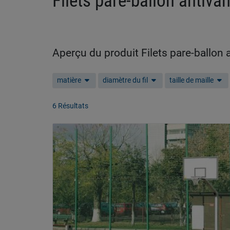
Filets pare-ballon antiva
Aperçu du produit Filets pare-ballon
matière
diamètre du fil
taille de maille
6 Résultats