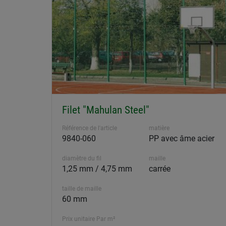
Filet "Mahulan Steel"
Référence de l'article
matière
9840-060
PP avec âme acier
diamètre du fil
maille
1,25 mm / 4,75 mm
carrée
taille de maille
60 mm
Prix unitaire Par m²