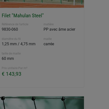
Filet "Mahulan Steel"
Référence de l'article
matière
9830-060
PP avec âme acier
diamètre du fil
maille
1,25 mm / 4,75 mm
carrée
taille de maille
60 mm
Prix unitaire Par m²
€ 143,93