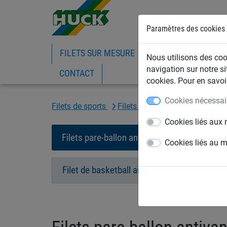
Paramètres des cookies
FILETS SUR MESURE
FILETS DE BATIMEN
Nous utilisons des cook
navigation sur notre si
CONTACT
cookies. Pour en savoir
Cookies nécessai
Filets de sports
Filets antivandalisme
Filet
Cookies liés aux 
Filets pare-ballon antivandalisme
Fil
Cookies liés au 
Filet de basketball antivandalisme