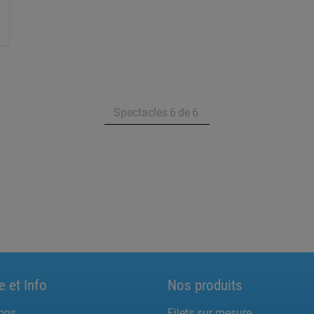
Spectacles
6
de
6
e et Info
Nos produits
ons
Filets sur mesure