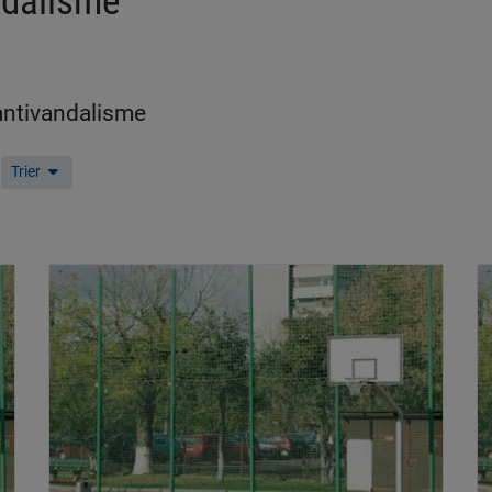
ndalisme
 antivandalisme
Trier