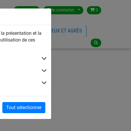
ntact
Belgium
Se connecter
0
FILETS DE SPORTS
JEUX ET AGRÈS
 la présentation et la
utilisation de ces
lisme
Tout sélectionner