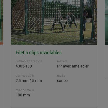
Filet à clips inviolables
Référence de l'article
matière
4305-100
PP avec âme acier
diamètre du fil
maille
2,5 mm / 5 mm
carrée
taille de maille
100 mm