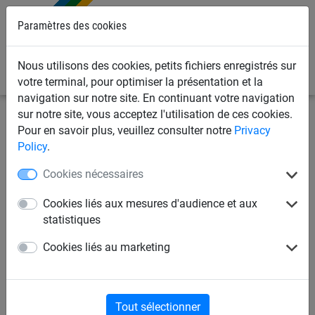
Paramètres des cookies
0
Nous utilisons des cookies, petits fichiers enregistrés sur
votre terminal, pour optimiser la présentation et la
navigation sur notre site. En continuant votre navigation
sur notre site, vous acceptez l'utilisation de ces cookies.
Filets de sports
Beach & Fun
Beach soccer
Pour en savoir plus, veuillez consulter notre
Privacy
Policy
.
Beach volley
Beach badminton
Cookies nécessaires
Cookies liés aux mesures d'audience et aux
Beach tennis
Beach handball
statistiques
Cookies liés au marketing
Beach soccer
Tout sélectionner