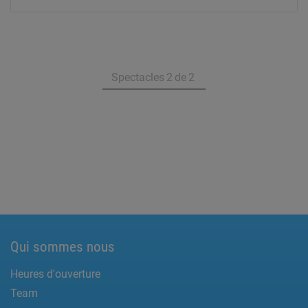
Spectacles
2
de
2
Qui sommes nous
Heures d'ouverture
Team