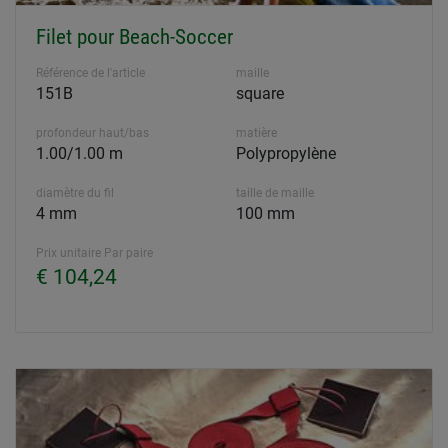
Filet pour Beach-Soccer
Référence de l'article
maille
151B
square
profondeur haut/bas
matière
1.00/1.00 m
Polypropylène
diamètre du fil
taille de maille
4 mm
100 mm
Prix unitaire Par paire
€ 104,24