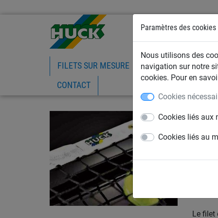
Paramètres des cookies
Nous utilisons des cook
FILETS SUR MESURE
FILETS DE BATIMEN
navigation sur notre si
cookies. Pour en savoir
CONTACT
Cookies nécessai
11 juin
Cookies liés aux 
Rem
Cookies liés au 
Huck pr
europée
qualité 
Chez Huc
modern
Le file