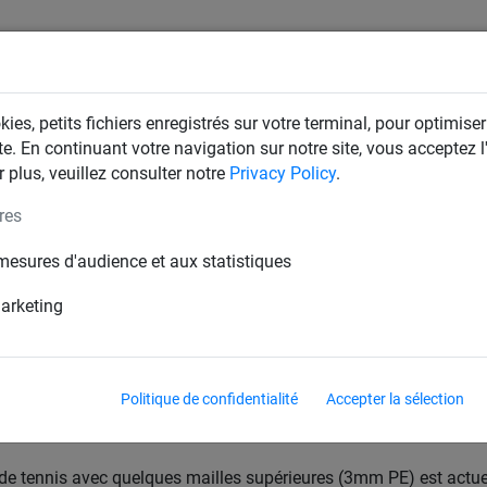
+32 51 58 23 20
Co
ies, petits fichiers enregistrés sur votre terminal, pour optimiser
T
FILETS D'INDUSTRIE
FILETS DE MAISON & JARDIN
te. En continuant votre navigation sur notre site, vous acceptez l'
 plus, veuillez consulter notre
Privacy Policy
.
res
 2019
mesures d'audience et aux statistiques
placez les filets de tennis dans 
marketing
opose des filets de tennis professionnels pour l'intérieur et l'e
nnes de compétition. Nos filets professionnels sont fabriqués à p
en polypropylène, polyester ou nylon. Les filets de tennis en nylon
Politique de confidentialité
Accepter la sélection
k, les fibres des filets sont extrudées sur site et tricotées avec 
es.
t de tennis avec quelques mailles supérieures (3mm PE) est actu