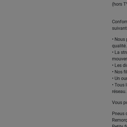
(hors T
Conform
suivant
• Nous 
qualité.
• La st
mouveme
• Les d
• Nos f
• Un our
• Tous 
réseau.
Vous po
Pneus d
Remorqu
Petits f