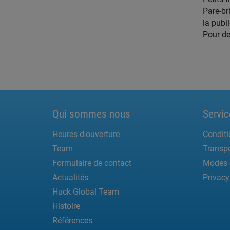
Pare-br
la publi
Pour de
Qui sommes nous
Servic
Heures d'ouverture
Conditi
Team
Transpo
Formulaire de contact
Modes 
Actualités
Privacy
Huck Global Team
Histoire
Références