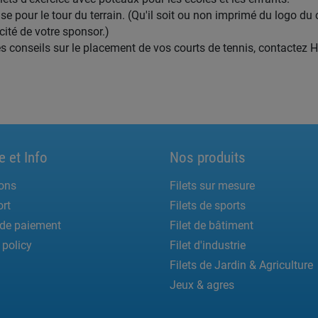
ise pour le tour du terrain. (Qu'il soit ou non imprimé du logo du 
cité de votre sponsor.)
s conseils sur le placement de vos courts de tennis, contactez 
e et Info
Nos produits
ons
Filets sur mesure
rt
Filets de sports
de paiement
Filet de bâtiment
 policy
Filet d'industrie
Filets de Jardin & Agriculture
Jeux & agres