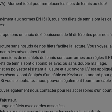
VA). Moment idéal pour remplacer les filets de tennis au club!
ément aux normes EN1510, tous nos filets de tennis ont les car
es:
proposons un choix de 6 épaisseurs de fil différentes pour nos fi
ructure sans nœuds de nos filets facilite la lecture. Vous voyez la
nts les adversaires font.
imensions de nos filets de tennis sont conformes aux règles ILF
ilets de tennis sont disponibles avec ou sans double maillage.
let en polyester résistant à l'usure et aux rayons UV est appliqué 
les réseaux sont équipés d'un câble en Kevlar en standard pour 
 Si vous le souhaitez, nous pouvons également fournir un câble e
uvez également nous contacter pour les accessoires d'un court 
'ajusteur.
age de filets avec cordes associées.
ilets d'exercice avec poteaux pour les écoles et les enfants.