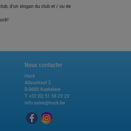
club, d'un slogan du club et / ou de
Huck!
Nous contacter
Huck
Atlasstraat 2
B-8680 Koekelare
T +32 (0) 51 58 23 20
info.sales@huck.be