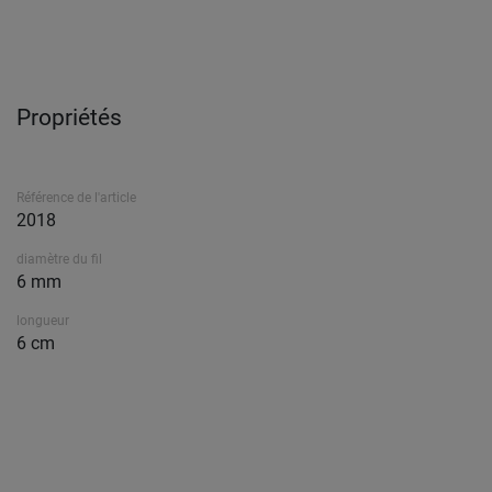
Propriétés
Référence de l'article
2018
diamètre du fil
6 mm
longueur
6 cm