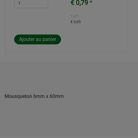
€ 0,79
*
* HT:
€ 0,65
Mousqueton 6mm x 60mm