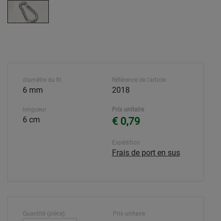
diamètre du fil
Référence de l'article
6 mm
2018
longueur
Prix unitaire
6 cm
€ 0,79
Expédition
Frais de port en sus
Quantité (pièce):
Prix unitaire