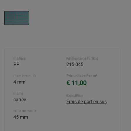
matière
Référence de l'article
PP
215-045
diamètre du fil
Prix unitaire Par m²
4 mm
€ 11,00
maille
Expédition
carrée
Frais de port en sus
taille de maille
45 mm