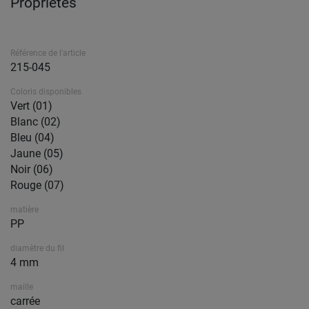
Propriétés
Référence de l'article
215-045
Coloris disponibles
Vert (01)
Blanc (02)
Bleu (04)
Jaune (05)
Noir (06)
Rouge (07)
matière
PP
diamètre du fil
4 mm
maille
carrée