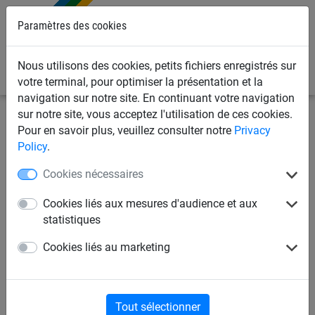
Paramètres des cookies
0
Nous utilisons des cookies, petits fichiers enregistrés sur
votre terminal, pour optimiser la présentation et la
navigation sur notre site. En continuant votre navigation
sur notre site, vous acceptez l'utilisation de ces cookies.
Filets d'industrie
Filets de rayonnage
Filets
Pour en savoir plus, veuillez consulter notre
Privacy
Policy
.
Filet 4 mm PP, maille carrée
Cookies nécessaires
45 mm - sur mesure
Cookies liés aux mesures d'audience et aux
statistiques
Cookies liés au marketing
Tout sélectionner