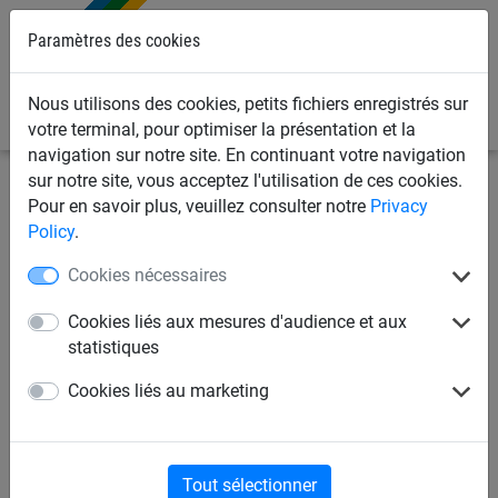
Paramètres des cookies
0
Nous utilisons des cookies, petits fichiers enregistrés sur
votre terminal, pour optimiser la présentation et la
navigation sur notre site. En continuant votre navigation
sur notre site, vous acceptez l'utilisation de ces cookies.
Filets d'industrie
Filets pour les événements
Filets de
Pour en savoir plus, veuillez consulter notre
Privacy
projection
Policy
.
Cookies nécessaires
Filet 1 mm PP, maille carrée
20 mm - sur mesure
Cookies liés aux mesures d'audience et aux
statistiques
Cookies liés au marketing
Tout sélectionner