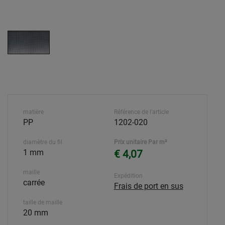
matière
Référence de l'article
PP
1202-020
diamètre du fil
Prix unitaire Par m²
1 mm
€ 4,07
maille
Expédition
carrée
Frais de port en sus
taille de maille
20 mm