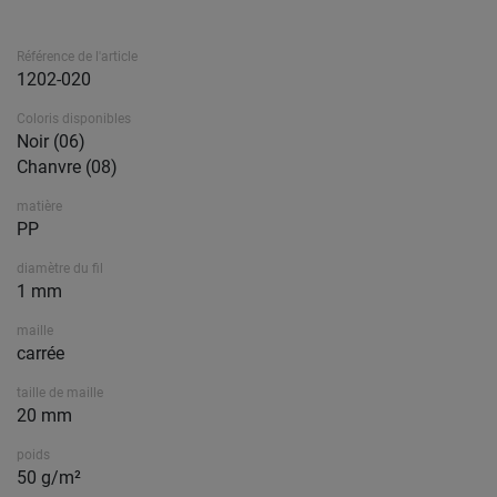
Référence de l'article
1202-020
Coloris disponibles
Noir (06)
Chanvre (08)
matière
PP
diamètre du fil
1 mm
maille
carrée
taille de maille
20 mm
poids
50 g/m²