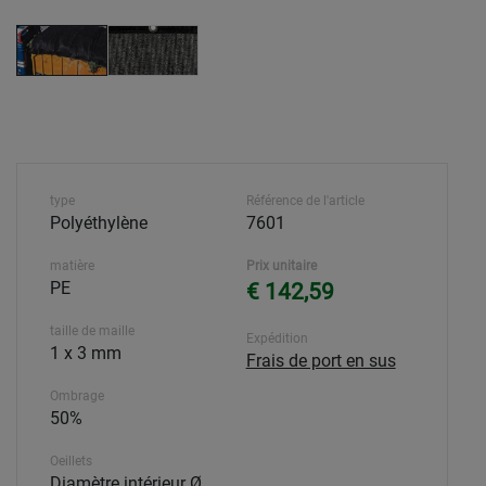
type
Référence de l'article
Polyéthylène
7601
matière
Prix unitaire
PE
€ 142,59
taille de maille
Expédition
1 x 3 mm
Frais de port en sus
Ombrage
50%
Oeillets
Diamètre intérieur Ø