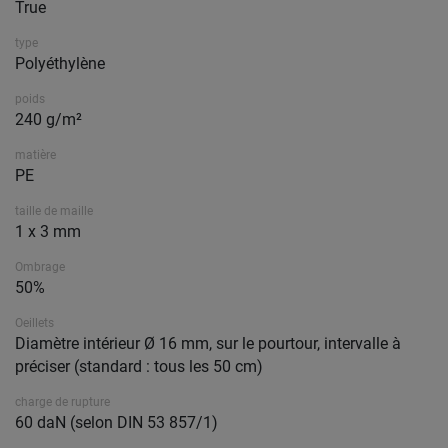
True
type
Polyéthylène
poids
240 g/m²
matière
PE
taille de maille
1 x 3 mm
Ombrage
50%
Oeillets
Diamètre intérieur Ø 16 mm, sur le pourtour, intervalle à
préciser (standard : tous les 50 cm)
charge de rupture
60 daN (selon DIN 53 857/1)