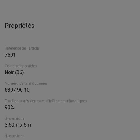
Propriétés
Référence de l'article
7601
Coloris disponibles
Noir (06)
Numéro de tarif douanier
6307 90 10
Traction après deux ans d’influences climatiques
90%
dimensions
3.50m x 5m
dimensions