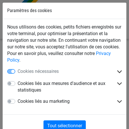
Paramètres des cookies
0
Nous utilisons des cookies, petits fichiers enregistrés sur
votre terminal, pour optimiser la présentation et la
navigation sur notre site. En continuant votre navigation
sur notre site, vous acceptez l'utilisation de ces cookies.
Filets d'industrie
Filets et bâches de benne
Bâches de
Pour en savoir plus, veuillez consulter notre
Privacy
benne perméable
Policy
.
Cookies nécessaires
Bâche perméable
Cookies liés aux mesures d'audience et aux
statistiques
Cookies liés au marketing
Tout sélectionner