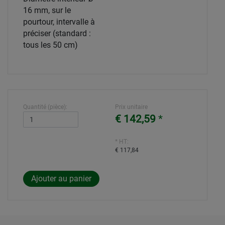
16 mm, sur le
pourtour, intervalle à
préciser (standard :
tous les 50 cm)
Quantité (pièce):
Prix unitaire
€ 142,59
*
* HT:
€ 117,84