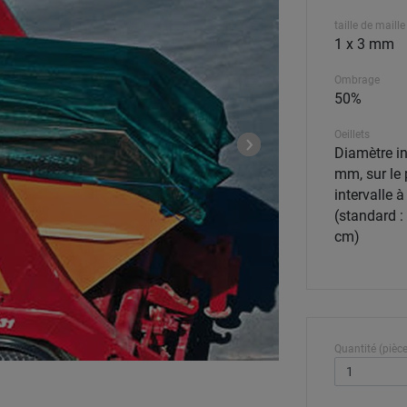
taille de maille
1 x 3 mm
Ombrage
50%
Oeillets
Diamètre in
mm, sur le 
intervalle à
(standard :
cm)
Quantité (pièce