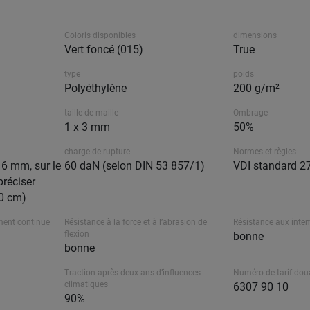
Coloris disponibles
dimensions
Vert foncé (015)
True
type
poids
Polyéthylène
200 g/m²
taille de maille
Ombrage
1 x 3 mm
50%
charge de rupture
Normes et règles
16 mm, sur le
60 daN (selon DIN 53 857/1)
VDI standard 2
préciser
50 cm)
ment continue
Résistance à la force et à l’abrasion de
Résistance aux inte
flexion
bonne
bonne
Traction après deux ans d’influences
Numéro de tarif dou
climatiques
6307 90 10
90%