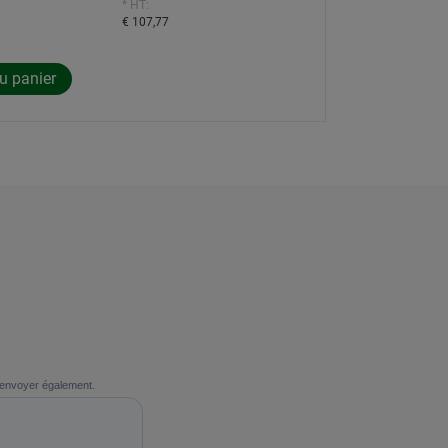
* HT:
€ 107,77