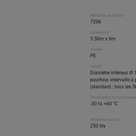
Référence de l'article
7206
dimensions
3.50m x 6m
matière
PE
Oeillets
Diamètre intérieur Ø 
pourtour, intervalle à 
(standard : tous les 
Température de fonctionne
-30 to +60 °C
Résistance aux UV
250 kly