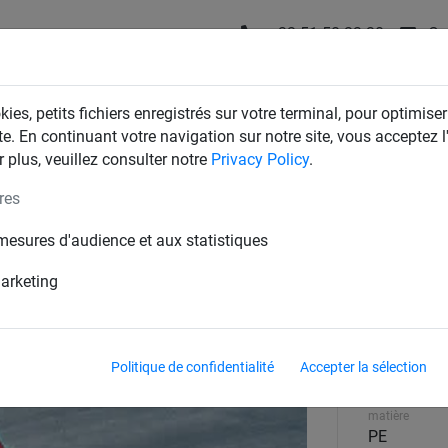
+32 51 58 23 20
Co
T
FILETS D'INDUSTRIE
FILETS DE MAISON & JARDIN
ies, petits fichiers enregistrés sur votre terminal, pour optimiser
te. En continuant votre navigation sur notre site, vous acceptez l'
 plus, veuillez consulter notre
Privacy Policy
.
res
Bâches de benne perméable
mesures d'audience et aux statistiques
marketing
type
Politique de confidentialité
Accepter la sélection
Polyéthylè
matière
PE