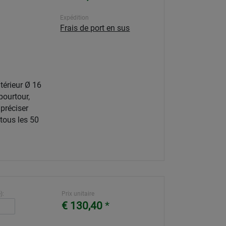
Expédition
Frais de port en sus
térieur Ø 16
pourtour,
 préciser
 tous les 50
):
Prix unitaire
€ 130,40
*