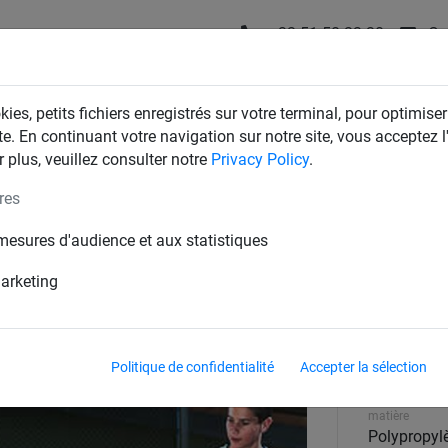
+32 51 58 23 20
Co
T
FILETS D'INDUSTRIE
FILETS DE MAISON & JARDIN
ies, petits fichiers enregistrés sur votre terminal, pour optimiser
te. En continuant votre navigation sur notre site, vous acceptez l'
 plus, veuillez consulter notre
Privacy Policy
.
res
mesures d'audience et aux statistiques
marketing
maille
Politique de confidentialité
Accepter la sélection
square
matière
Polypropyl