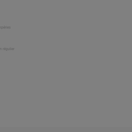
mpéries
n régulier