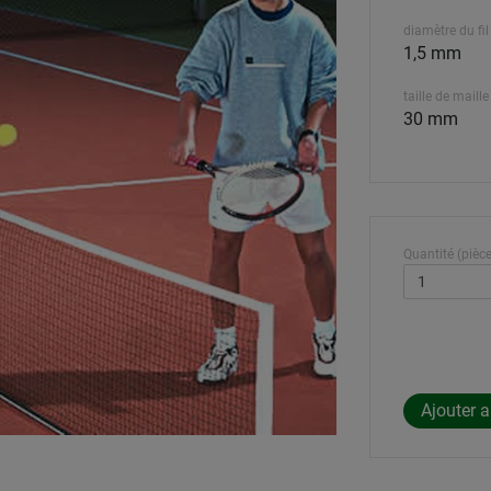
diamètre du fil
1,5 mm
taille de maille
30 mm
Quantité (pièce