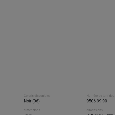
Coloris disponibles
Numéro de tarif dou
Noir (06)
9506 99 90
dimensions
dimensions