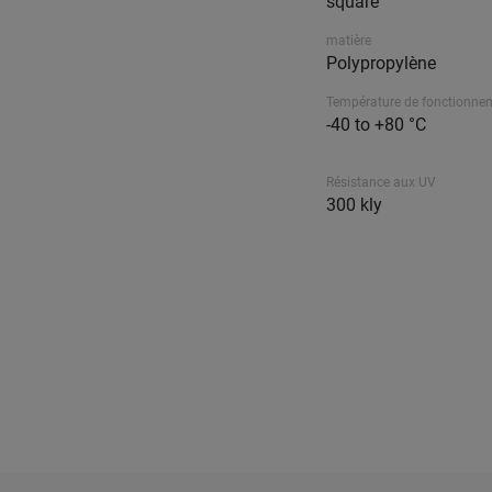
square
matière
Polypropylène
Température de fonctionne
-40 to +80 °C
Résistance aux UV
300 kly