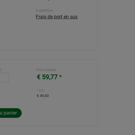
Expédition
Frais de port en sus
):
Prix unitaire
€ 59,77
*
* HT:
€ 49,40