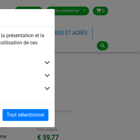
ntact
Belgium
Se connecter
0
FILETS DE SPORTS
JEUX ET AGRÈS
 la présentation et la
utilisation de ces
Référence de l'article
Tout sélectionner
934
Prix unitaire
ène
€ 59,77