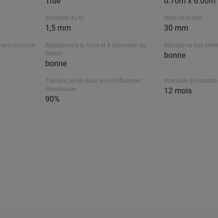
True
0.70m x 6.00m
diamètre du fil
taille de maille
1,5 mm
30 mm
ment continue
Résistance à la force et à l’abrasion de
Résistance aux inte
flexion
bonne
bonne
Traction après deux ans d’influences
Intervalle d’inspectio
climatiques
12 mois
90%