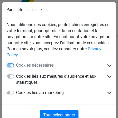
Paramètres des cookies
0
Nous utilisons des cookies, petits fichiers enregistrés sur
votre terminal, pour optimiser la présentation et la
navigation sur notre site. En continuant votre navigation
sur notre site, vous acceptez l'utilisation de ces cookies.
Filets de sports
Football
Filets de mini buts et de foot
Pour en savoir plus, veuillez consulter notre
Privacy
en salle
Policy
.
Cookies nécessaires
Filet de mini-buts 1.80m x
1.20m
Cookies liés aux mesures d'audience et aux
statistiques
Cookies liés au marketing
Tout sélectionner