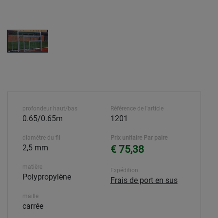
profondeur haut/bas
Référence de l'article
0.65/0.65m
1201
diamètre du fil
Prix unitaire Par paire
2,5 mm
€ 75,38
matière
Expédition
Polypropylène
Frais de port en sus
maille
carrée