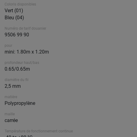
Coloris disponibles
Vert (01)
Bleu (04)
Numéro de tarif douanier
9506 99 90
pour
mini: 1.80m x 1.20m
profondeur haut/bas
0.65/0.65m
diamètre du fil
2,5 mm
matière
Polypropylène
maille
carrée
Température de fonctionnement continue