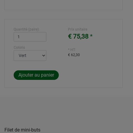
Quantité (paire):
Prix unitaire
€ 75,38
*
Coloris
* HT:
€ 62,30
Filet de mini-buts