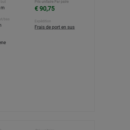
 but
Prix unitaire Par paire
5 m
€ 90,75
ut/bas
Expédition
m
Frais de port en sus
ène