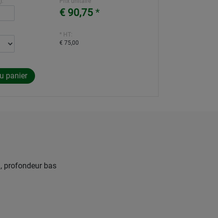
):
Prix unitaire
€ 90,75
*
* HT:
€ 75,00
, profondeur bas