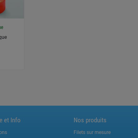
ue
ique
e et Info
Nos produits
ons
Filets sur mesure