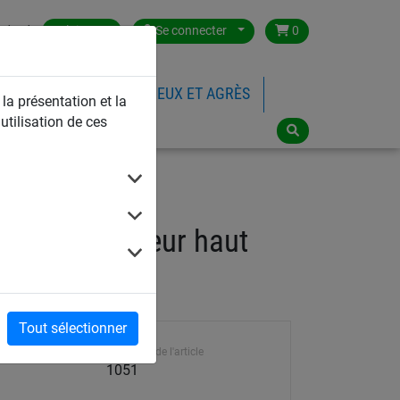
ntact
Belgium
Se connecter
0
FILETS DE SPORTS
JEUX ET AGRÈS
 la présentation et la
utilisation de ces
50m, profondeur haut
Tout sélectionner
Référence de l'article
1051