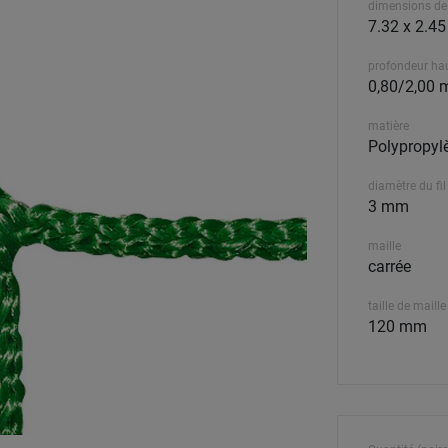
dimensions de
7.32 x 2.4
profondeur ha
0,80/2,00 
matière
Polypropyl
diamètre du fil
3 mm
maille
carrée
taille de maille
120 mm