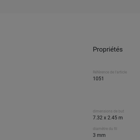
Propriétés
Référence de l'article
1051
dimensions de but
7.32 x 2.45 m
diamètre du fil
3 mm