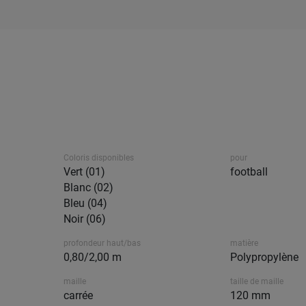
Coloris disponibles
pour
Vert (01)
football
Blanc (02)
Bleu (04)
Noir (06)
profondeur haut/bas
matière
0,80/2,00 m
Polypropylène
maille
taille de maille
carrée
120 mm