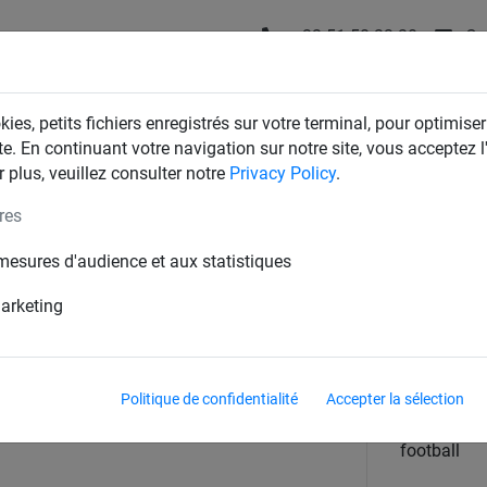
+32 51 58 23 20
Co
T
FILETS D'INDUSTRIE
FILETS DE MAISON & JARDIN
ies, petits fichiers enregistrés sur votre terminal, pour optimiser
te. En continuant votre navigation sur notre site, vous acceptez l'
 plus, veuillez consulter notre
Privacy Policy
.
res
otball
mesures d'audience et aux statistiques
maille carrée 120mm. 7.50m x 2.
marketing
.00m
Politique de confidentialité
Accepter la sélection
pour
football