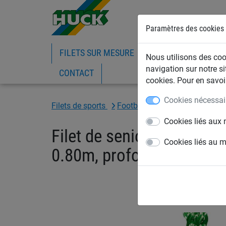
Paramètres des cookies
FILETS SUR MESURE
FILETS DE BATIMEN
Nous utilisons des cook
navigation sur notre si
CONTACT
cookies. Pour en savoir
Cookies nécessai
Filets de sports
Football
Filets de buts de fo
Cookies liés aux 
Filet de senior 3mm PP, 
Cookies liés au 
0.80m, profondeur bas 2