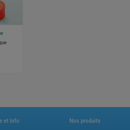
ue
ique
e et Info
Nos produits