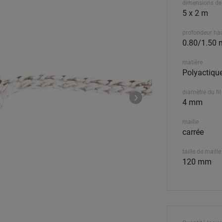
dimensions de
5 x 2 m
profondeur ha
0.80/1.50 
matière
Polyactiqu
diamètre du fil
4 mm
maille
carrée
taille de maille
120 mm