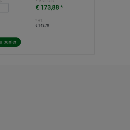
):
Prix unitaire
€ 173,88
*
* HT:
€ 143,70