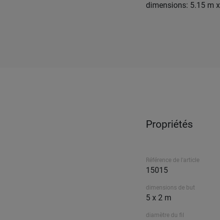
dimensions: 5.15 m x
Propriétés
Référence de l'article
15015
dimensions de but
5 x 2 m
diamètre du fil