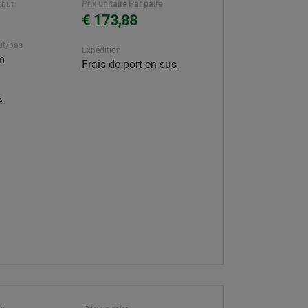
 but
Prix unitaire Par paire
€ 173,88
ut/bas
Expédition
m
Frais de port en sus
e