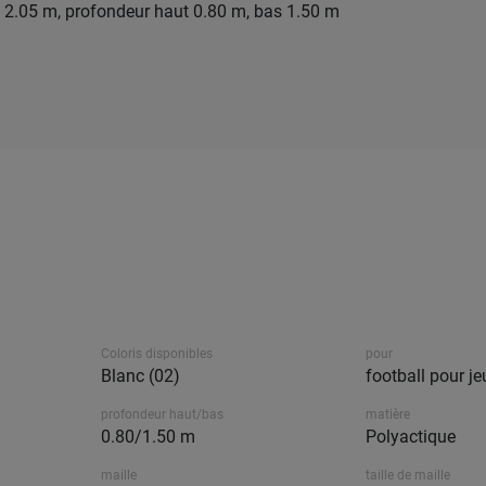
 2.05 m, profondeur haut 0.80 m, bas 1.50 m
Coloris disponibles
pour
Blanc (02)
football pour j
profondeur haut/bas
matière
0.80/1.50 m
Polyactique
maille
taille de maille