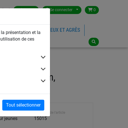
ntact
Belgium
Se connecter
0
FILETS DE SPORTS
JEUX ET AGRÈS
 la présentation et la
utilisation de ces
5.15m x 2.05m,
Tout sélectionner
Référence de l'article
ur jeunes
15015