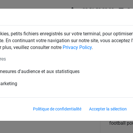
+32 51 58 23 20
Co
T
FILETS D'INDUSTRIE
FILETS DE MAISON & JARDIN
ies, petits fichiers enregistrés sur votre terminal, pour optimiser
te. En continuant votre navigation sur notre site, vous acceptez l'
 plus, veuillez consulter notre
Privacy Policy
.
res
otball
mesures d'audience et aux statistiques
 4mm PLA, maille carrée 120mm. 
marketing
profondeur bas 1.50m
Politique de confidentialité
Accepter la sélection
pour
football po