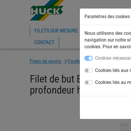
Paramètres des cookies
FILETS SUR MESURE
FILETS DE BATIMEN
Nous utilisons des cook
navigation sur notre si
CONTACT
cookies. Pour en savoir
Cookies nécessai
Filets de sports
Football
Filets de buts de fo
Cookies liés aux 
Filet de but ECO jeunes
Cookies liés au 
profondeur haut 0.80m, 