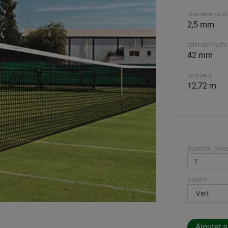
diamètre du fil
2,5 mm
taille de maille
42 mm
longueur
12,72 m
Quantité (pièce
Coloris