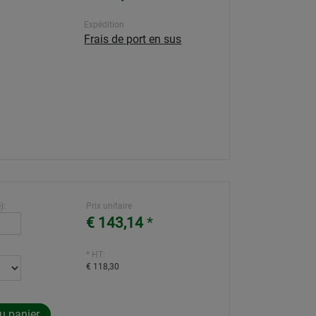
Expédition
Frais de port en sus
):
Prix unitaire
€ 143,14
*
* HT:
€ 118,30