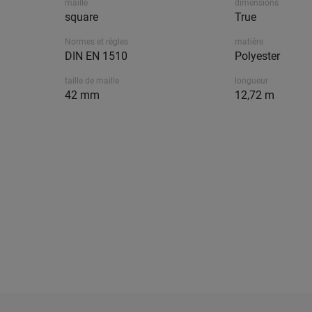
maille
dimensions
square
True
Normes et règles
matière
DIN EN 1510
Polyester
taille de maille
longueur
42 mm
12,72 m