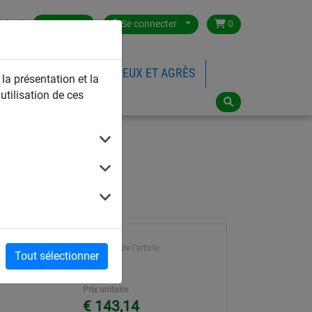
ntact
Belgium
Se connecter
0
FILETS DE SPORTS
JEUX ET AGRÈS
 la présentation et la
utilisation de ces
Référence de l'article
Tout sélectionner
8081
Prix unitaire
€ 143,14