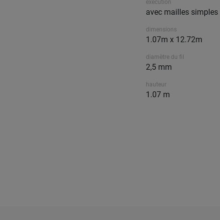
exécution
avec mailles simples
dimensions
1.07m x 12.72m
diamètre du fil
2,5 mm
hauteur
1.07 m