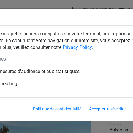
+32 51 58 23 20
Co
T
FILETS D'INDUSTRIE
FILETS DE MAISON & JARDIN
ies, petits fichiers enregistrés sur votre terminal, pour optimiser
te. En continuant votre navigation sur notre site, vous acceptez l'
 plus, veuillez consulter notre
Privacy Policy
.
res
mesures d'audience et aux statistiques
marketing
maille
Politique de confidentialité
Accepter la sélection
square
matière
Polyester