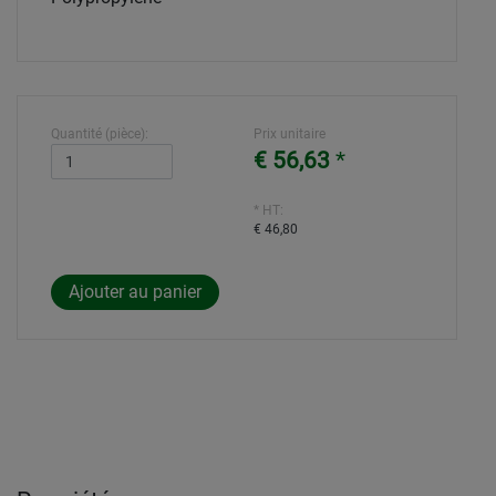
Quantité (pièce):
Prix unitaire
€ 56,63
*
* HT:
€ 46,80