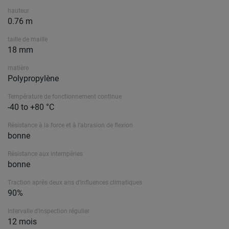
hauteur
0.76 m
taille de maille
18 mm
matière
Polypropylène
Température de fonctionnement continue
-40 to +80 °C
Résistance à la force et à l’abrasion de flexion
bonne
Résistance aux intempéries
bonne
Traction après deux ans d’influences climatiques
90%
Intervalle d’inspection régulier
12 mois