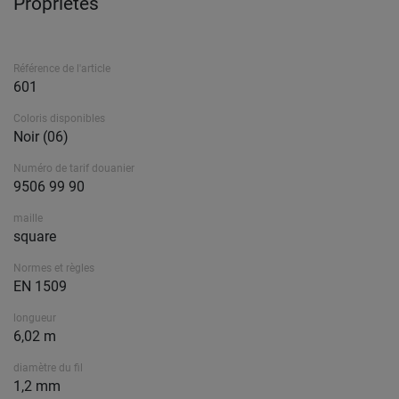
Propriétés
Référence de l'article
601
Coloris disponibles
Noir (06)
Numéro de tarif douanier
9506 99 90
maille
square
Normes et règles
EN 1509
longueur
6,02 m
diamètre du fil
1,2 mm