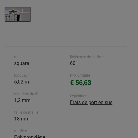
maille
Référence de l'article
square
601
longueur
Prix unitaire
6,02 m
€ 56,63
diamètre du fil
Expédition
1,2 mm
Frais de port en sus
taille de maille
18 mm
matière
Polypropylène