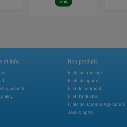
Voir
e et Info
Nos produits
ons
Filets sur mesure
rt
Filets de sports
de paiement
Filet de bâtiment
 policy
Filet d'industrie
Filets de Jardin & Agriculture
Jeux & agres