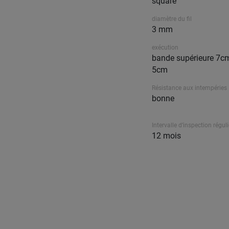
square
diamètre du fil
3 mm
exécution
bande supérieure 7cm,
5cm
Résistance aux intempéries
bonne
Intervalle d’inspection réguli
12 mois