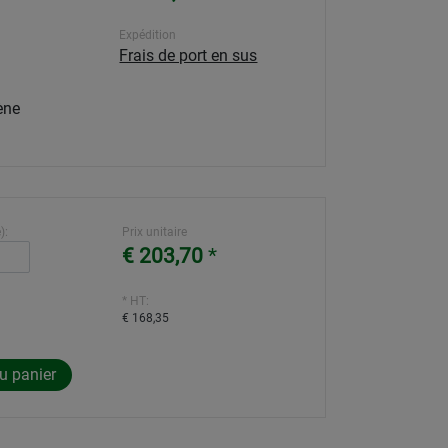
Expédition
Frais de port en sus
ène
):
Prix unitaire
€ 203,70
*
* HT:
€ 168,35