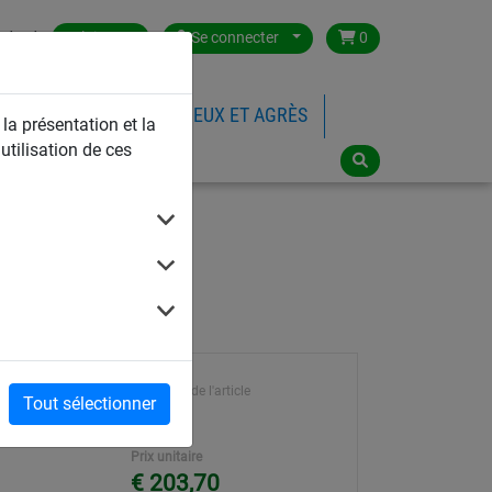
ntact
Belgium
Se connecter
0
FILETS DE SPORTS
JEUX ET AGRÈS
 la présentation et la
utilisation de ces
Référence de l'article
Tout sélectionner
5099
Prix unitaire
€ 203,70