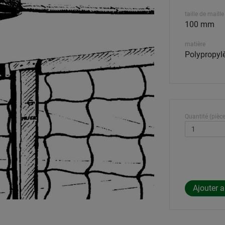
taille de maille
100 mm
matière
Polypropyl
Quantité (pièce