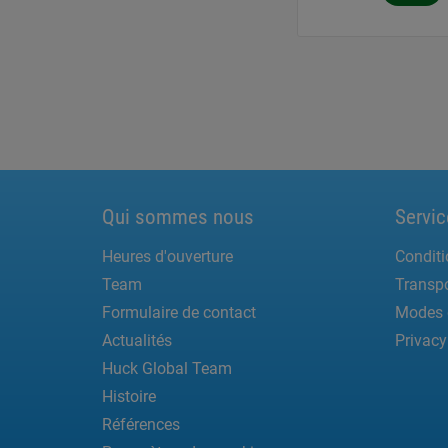
Qui sommes nous
Servic
Heures d'ouverture
Conditi
Team
Transpo
Formulaire de contact
Modes 
Actualités
Privacy
Huck Global Team
Histoire
Références