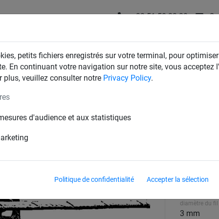
+32 51 58 23 20
Co
T
FILETS D'INDUSTRIE
FILETS DE MAISON & JARDIN
ies, petits fichiers enregistrés sur votre terminal, pour optimiser
te. En continuant votre navigation sur notre site, vous acceptez l'
 plus, veuillez consulter notre
Privacy Policy
.
res
ll compétition
mesures d'audience et aux statistiques
marketing
maille
Politique de confidentialité
Accepter la sélection
square
diamètre du fil
3 mm