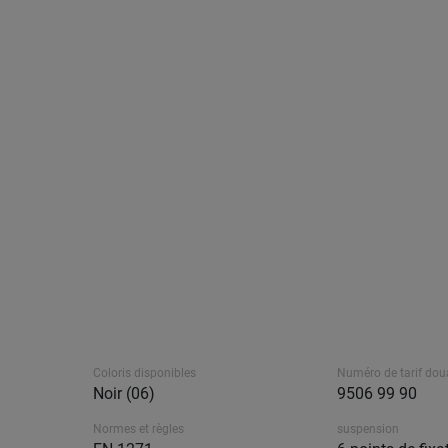
Coloris disponibles
Numéro de tarif dou
Noir (06)
9506 99 90
Normes et règles
suspension