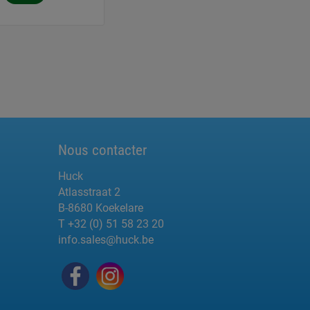
Nous contacter
Huck
Atlasstraat 2
B-8680 Koekelare
T +32 (0) 51 58 23 20
info.sales@huck.be