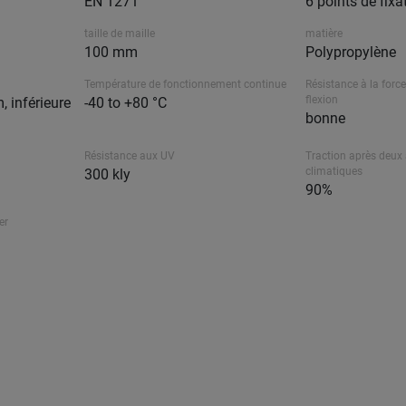
EN 1271
6 points de fixa
taille de maille
matière
100 mm
Polypropylène
Température de fonctionnement continue
Résistance à la force
flexion
 inférieure
-40 to +80 °C
bonne
Résistance aux UV
Traction après deux 
climatiques
300 kly
90%
er