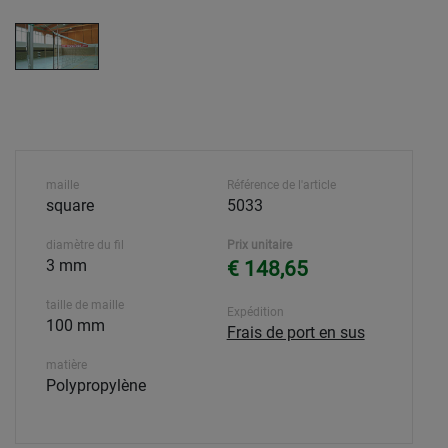
maille
Référence de l'article
square
5033
diamètre du fil
Prix unitaire
3 mm
€ 148,65
taille de maille
Expédition
100 mm
Frais de port en sus
matière
Polypropylène