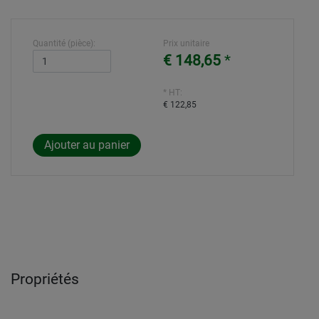
Quantité (pièce):
Prix unitaire
€ 148,65
*
* HT:
€ 122,85
Propriétés