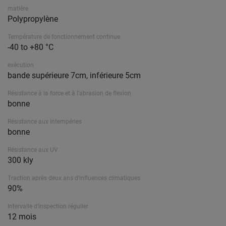
matière
Polypropylène
Température de fonctionnement continue
-40 to +80 °C
exécution
bande supérieure 7cm, inférieure 5cm
Résistance à la force et à l’abrasion de flexion
bonne
Résistance aux intempéries
bonne
Résistance aux UV
300 kly
Traction après deux ans d’influences climatiques
90%
Intervalle d’inspection régulier
12 mois