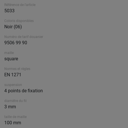
Référence de l'article
5033
Coloris disponibles
Noir (06)
Numéro de tarif douanier
9506 99 90
maille
square
Normes et règles
EN 1271
suspension
4 points de fixation
diamètre du fil
3 mm
taille de maille
100 mm