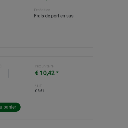
Expédition
Frais de port en sus
):
Prix unitaire
€ 10,42
*
* HT:
€ 8,61