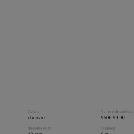
Coloris
Numéro de tarif dou
chanvre
9506 99 90
diamètre du fil
longueur