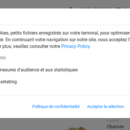
+32 51 58 23 20
Co
T
FILETS D'INDUSTRIE
FILETS DE MAISON & JARDIN
ies, petits fichiers enregistrés sur votre terminal, pour optimiser
te. En continuant votre navigation sur notre site, vous acceptez l'
 plus, veuillez consulter notre
Privacy Policy
.
res
mesures d'audience et aux statistiques
marketing
Coloris
Politique de confidentialité
Accepter la sélection
chanvre
matière
Chanvre