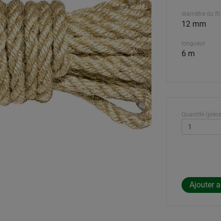
diamètre du fil
12 mm
longueur
6 m
Quantité (pièce