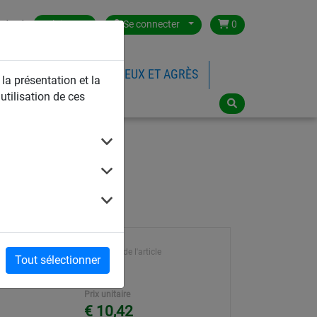
ntact
Belgium
Se connecter
0
FILETS DE SPORTS
JEUX ET AGRÈS
 la présentation et la
utilisation de ces
Référence de l'article
Tout sélectionner
291
Prix unitaire
€ 10,42