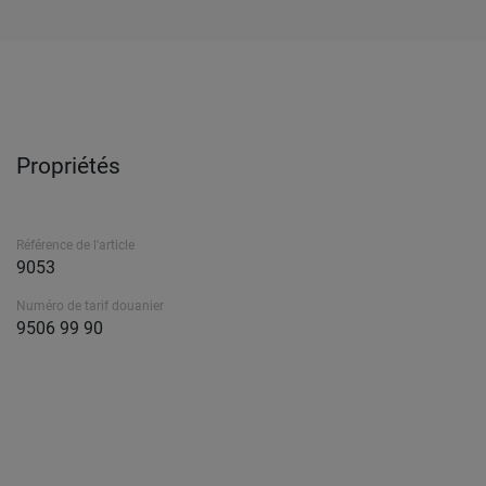
Propriétés
Référence de l'article
9053
Numéro de tarif douanier
9506 99 90